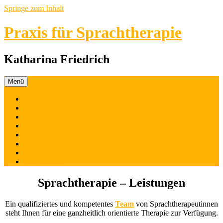
Springe zum Inhalt
Praxis für Sprachtherapie
Katharina Friedrich
Menü
Start
Leistungen
Zur Behandlung
Zusatzangebote
Team
Kontakt
Impressum
Datenschutz
Sprachtherapie – Leistungen
Ein qualifiziertes und kompetentes
Team
von Sprachtherapeutinnen
steht Ihnen für eine ganzheitlich orientierte Therapie zur Verfügung.