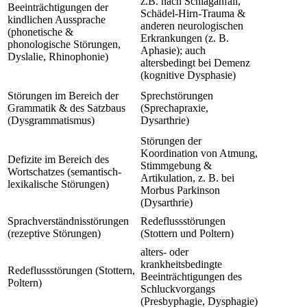
z.B. nach Schlaganfall,
Beeinträchtigungen der
Schädel-Hirn-Trauma &
kindlichen Aussprache
anderen neurologischen
(phonetische &
Erkrankungen (z. B.
phonologische Störungen,
Aphasie); auch
Dyslalie, Rhinophonie)
altersbedingt bei Demenz
(kognitive Dysphasie)
Störungen im Bereich der
Sprechstörungen
Grammatik & des Satzbaus
(Sprechapraxie,
(Dysgrammatismus)
Dysarthrie)
Störungen der
Koordination von Atmung,
Defizite im Bereich des
Stimmgebung &
Wortschatzes (semantisch-
Artikulation, z. B. bei
lexikalische Störungen)
Morbus Parkinson
(Dysarthrie)
Sprachverständnisstörungen
Redeflussstörungen
(rezeptive Störungen)
(Stottern und Poltern)
alters- oder
krankheitsbedingte
Redeflussstörungen (Stottern,
Beeinträchtigungen des
Poltern)
Schluckvorgangs
(Presbyphagie, Dysphagie)