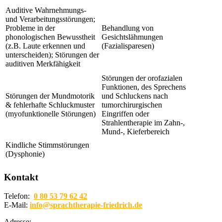
Auditive Wahrnehmungs-
und Verarbeitungsstörungen;
Probleme in der
Behandlung von
phonologischen Bewusstheit
Gesichtslähmungen
(z.B. Laute erkennen und
(Fazialisparesen)
unterscheiden); Störungen der
auditiven Merkfähigkeit
Störungen der orofazialen
Funktionen, des Sprechens
Störungen der Mundmotorik
und Schluckens nach
& fehlerhafte Schluckmuster
tumorchirurgischen
(myofunktionelle Störungen)
Eingriffen oder
Strahlentherapie im Zahn-,
Mund-, Kieferbereich
Kindliche Stimmstörungen
(Dysphonie)
Kontakt
Telefon:
0 80 53 79 62 42
E-Mail:
info@sprachtherapie-friedrich.de
Adresse: